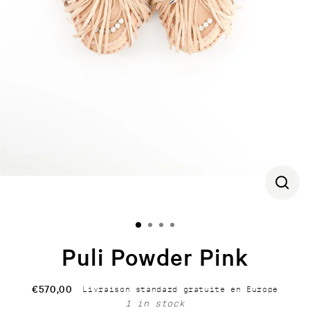
CLOS
(ESC)
Puli Powder Pink
€570,00
Livraison standard gratuite en Europe
Regular
1 in stock
price