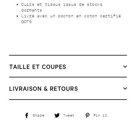
Cuirs et tissus issus de stocks
dormants
Livré avec un pochon en coton certifié
GOTS
TAILLE ET COUPES
LIVRAISON & RETOURS
Share
Tweet
Pin
Share
Tweet
Pin it
on
on
on
Facebook
Twitter
Pinterest