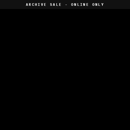
Skip
ARCHIVE SALE - ONLINE ONLY
to
content