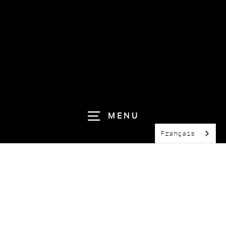
MENU
Français
A PROPOS
13 09 SR
est la marque d’accessoires de