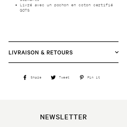
Livré avec un pochon en coton certifié
GOTS
LIVRAISON & RETOURS
Share
Tweet
Pin
Share
Tweet
Pin it
on
on
on
Facebook
Twitter
Pinterest
NEWSLETTER