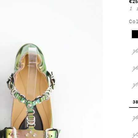
€25
Re
1 
pr
Co
3
3
3
3
3
4