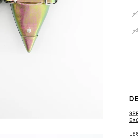
41
4
D
SP
EX
LE