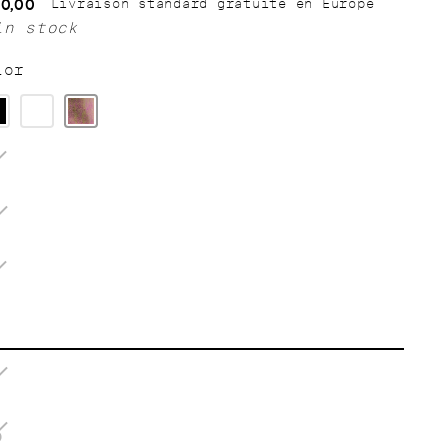
0,00
Livraison standard gratuite en Europe
gular
in stock
ice
lor
5
6
7
8
9
0