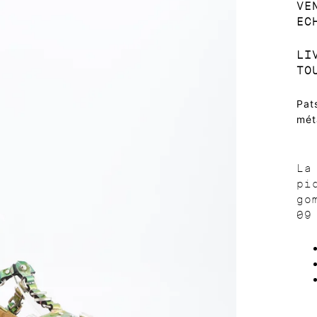
VE
EC
LI
TO
Pat
mét
La
pi
go
09