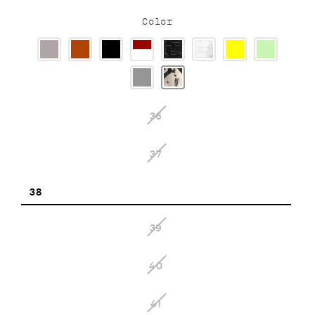
Color
36
37
38
39
40
41