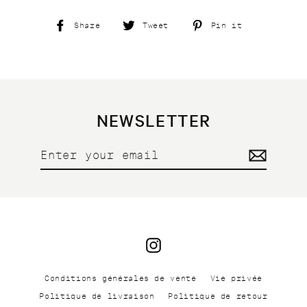
Share
Tweet
Pin
Share
Tweet
Pin it
on
on
on
Facebook
Twitter
Pinterest
NEWSLETTER
Enter
your
email
Instagram
Conditions générales de vente
Vie privée
Politique de livraison
Politique de retour