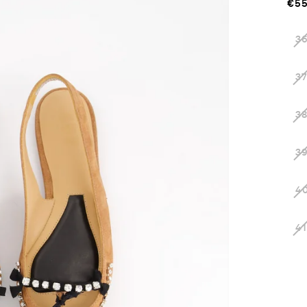
€55
Re
pr
3
3
3
3
4
41