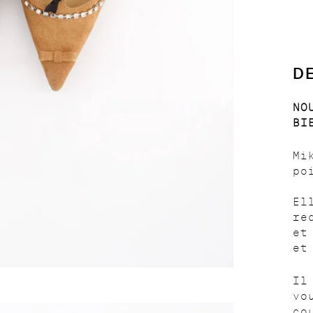
D
NO
BI
Mi
po
El
re
et
et
Il
vo
co