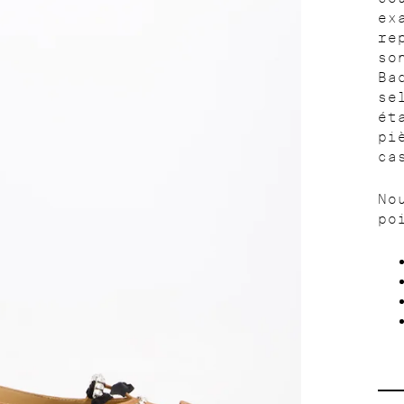
ex
re
so
Ba
se
ét
pi
ca
No
po