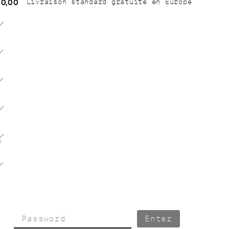
0,00
Livraison standard gratuite en Europe
gular
ice
6
7
8
9
0
Enter