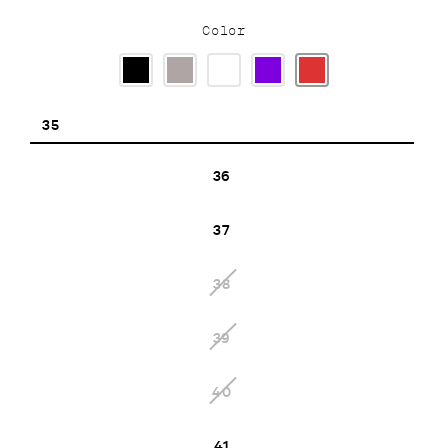
Color
35
36
37
38
39
40
41