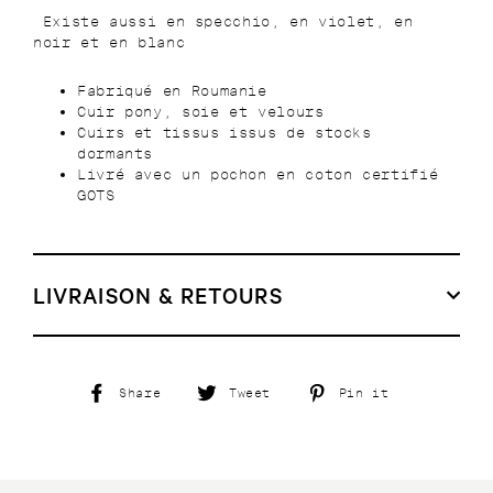
Existe aussi en specchio, en violet, en
noir et en blanc
Fabriqué en Roumanie
Cuir pony, soie et velours
Cuirs et tissus issus de stocks
dormants
Livré avec un pochon en coton certifié
GOTS
LIVRAISON & RETOURS
Share
Tweet
Pin
Share
Tweet
Pin it
on
on
on
Facebook
Twitter
Pinterest