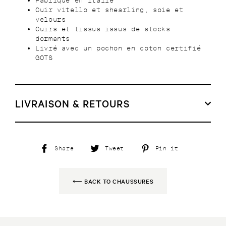
Fabriqué en Italie
Cuir vitello et shearling, soie et
velours
Cuirs et tissus issus de stocks
dormants
Livré avec un pochon en coton certifié
GOTS
LIVRAISON & RETOURS
Share
Tweet
Pin
Share
Tweet
Pin it
on
on
on
Facebook
Twitter
Pinterest
⟵ BACK TO CHAUSSURES