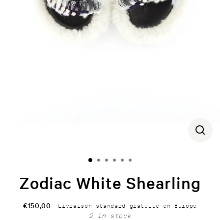
CLOS
(ESC)
Zodiac White Shearling
€150,00
Livraison standard gratuite en Europe
Regular
2 in stock
price