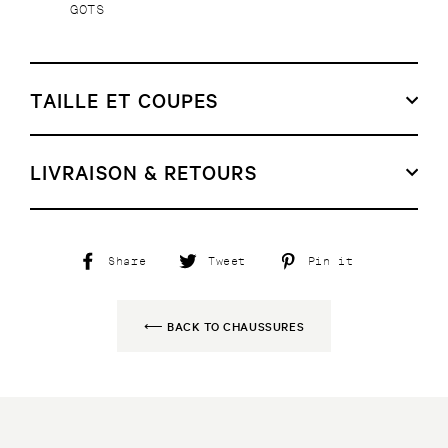
GOTS
TAILLE ET COUPES
LIVRAISON & RETOURS
Share
Tweet
Pin
Share
Tweet
Pin it
on
on
on
Facebook
Twitter
Pinterest
⟵ BACK TO CHAUSSURES