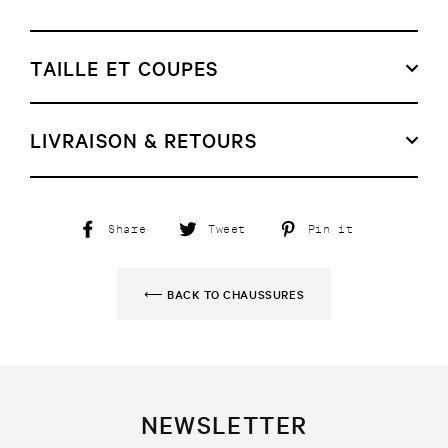
TAILLE ET COUPES
LIVRAISON & RETOURS
Share
Tweet
Pin
Share
Tweet
Pin it
on
on
on
Facebook
Twitter
Pinterest
⟵ BACK TO CHAUSSURES
NEWSLETTER